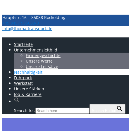
Skip
Hauptstr. 16 | 85088 Rockolding
to
+49 8457 935033-0
content
info@thoma-transport.de
Startseite
Unternehmensleitbild
Firmengeschichte
Unsere Werte
Unsere Leitsätze
Nachhaltigkeit
Fuhrpark
Werkstatt
Unsere Stärken
Job & Karriere
Search for:
Search Button